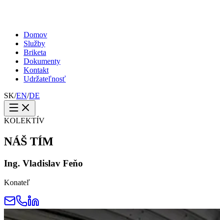
Domov
Služby
Briketa
Dokumenty
Kontakt
Udržateľnosť
SK
/
EN
/
DE
KOLEKTÍV
NÁŠ
TÍM
Ing. Vladisl​av Feňo
Konateľ