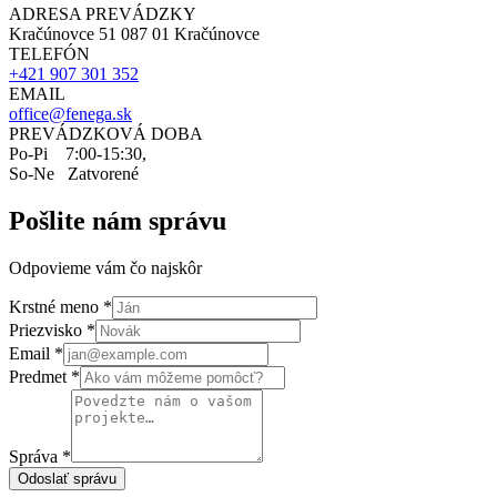
ADRESA PREVÁDZKY
Kračúnovce 51 087 01 Kračúnovce
TELEFÓN
+421 907 301 352
EMAIL
office@fenega.sk
PREVÁDZKOVÁ DOBA
Po-Pi 7:00-15:30,
So-Ne Zatvorené
Pošlite nám správu
Odpovieme vám čo najskôr
Krstné meno
*
Priezvisko
*
Email
*
Predmet
*
Správa
*
Odoslať správu