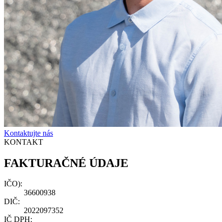
Kontaktujte nás
KONTAKT
FAKTURAČNÉ
ÚDAJE
IČO)
:
36600938
DIČ
:
2022097352
IČ DPH
: